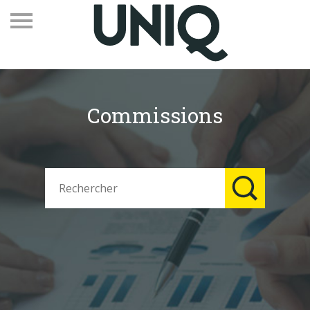
Commissions
Recevez notre newsletter
Vos contacts
Espace adhérents
Linkedin
EN
Qui sommes-nous
Adhérents