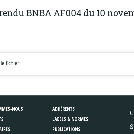
rendu BNBA AF004 du 10 novem
le fichier
MMES-NOUS
ADHÉRENTS
C
TS
LABELS & NORMES
S
AIRES
PUBLICATIONS