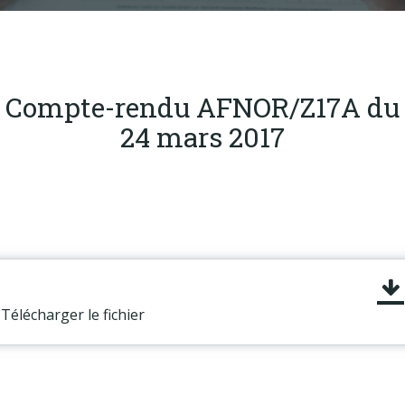
Produits
Labels & normes
Partenaires
Compte-rendu AFNOR/Z17A du
Publications
24 mars 2017
Actualités
Télécharger le fichier