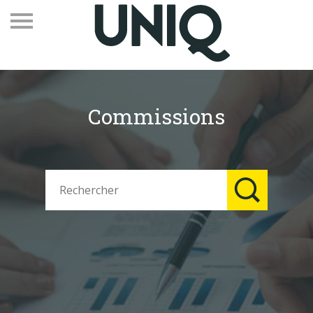
Commissions
Recevez notre newsletter
Vos contacts
Espace adhérents
Linkedin
EN
Qui sommes-nous
Adhérents