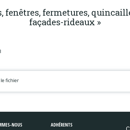
 fenêtres, fermetures, quincaill
façades-rideaux »
3
le fichier
MMES-NOUS
ADHÉRENTS
C