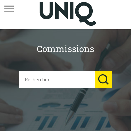
Commissions
Recevez notre newsletter
Vos contacts
Espace adhérents
Linkedin
EN
Qui sommes-nous
Adhérents