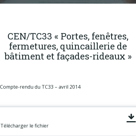
Produits
Labels & normes
Partenaires
CEN/TC33 « Portes, fenêtres,
Publications
fermetures, quincaillerie de
Actualités
bâtiment et façades-rideaux »
Compte-rendu du TC33 – avril 2014
Télécharger le fichier