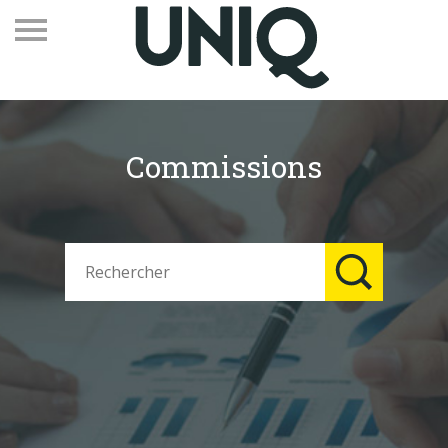
Commissions
Recevez notre newsletter
Vos contacts
Espace adhérents
Linkedin
EN
Qui sommes-nous
Adhérents