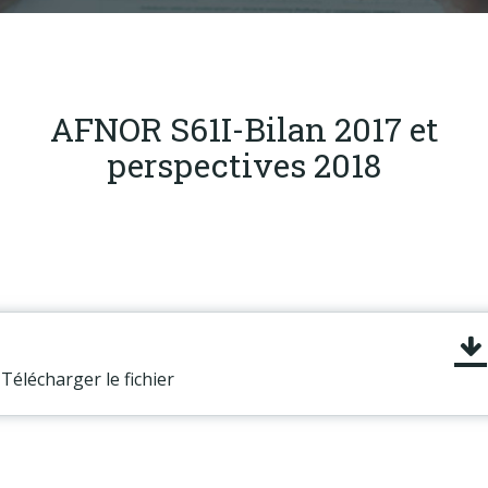
Produits
Labels & normes
Partenaires
AFNOR S61I-Bilan 2017 et
Publications
perspectives 2018
Actualités
Télécharger le fichier