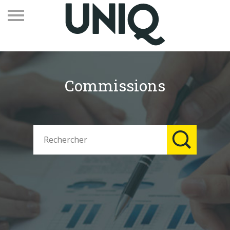
Commissions
Recevez notre newsletter
Vos contacts
Espace adhérents
Linkedin
EN
Qui sommes-nous
Adhérents