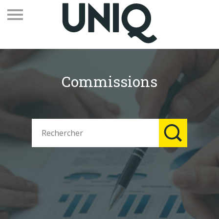
Commissions
Recevez notre newsletter
Vos contacts
Espace adhérents
Linkedin
EN
Qui sommes-nous
Adhérents