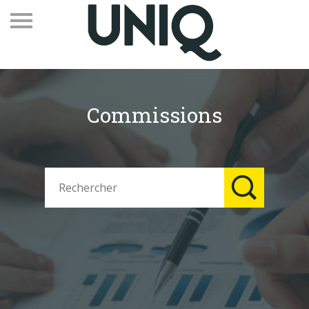
Commissions
Recevez notre newsletter
Vos contacts
Espace adhérents
Linkedin
EN
Qui sommes-nous
Adhérents