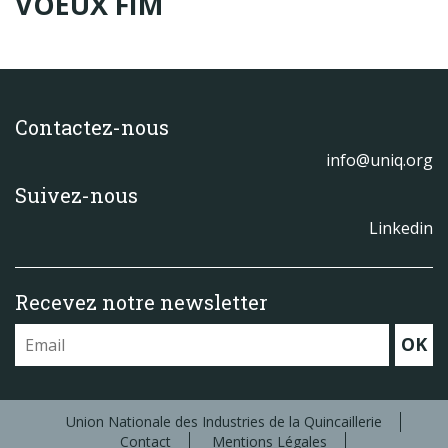
VOEUX FIM
Produits
Labels & normes
Partenaires
Contactez-nous
Publications
info@uniq.org
Actualités
Suivez-nous
Linkedin
Recevez notre newsletter
OK
Union Nationale des Industries de la Quincaillerie
Contact
Mentions Légales