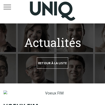
Actualités
Recevez notre newsletter
Vos contacts
RETOUR À LA LISTE
Espace adhérents
Linkedin
EN
Qui sommes-nous
Adhérents