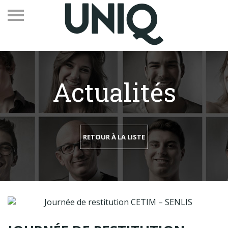
Actualités
Recevez notre newsletter
Vos contacts
RETOUR À LA LISTE
Espace adhérents
Linkedin
EN
Qui sommes-nous
Adhérents