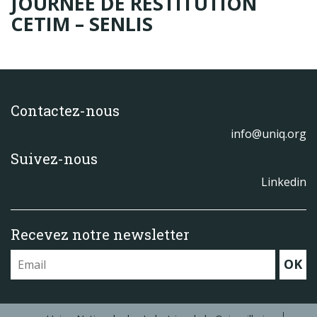
JOURNÉE DE RESTITUTION
Produits
CETIM – SENLIS
Labels & normes
Partenaires
Publications
Contactez-nous
Actualités
info@uniq.org
Suivez-nous
Linkedin
Recevez notre newsletter
OK