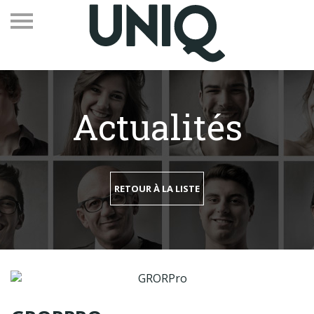
Actualités
Recevez notre newsletter
Vos contacts
RETOUR À LA LISTE
Espace adhérents
Linkedin
EN
Qui sommes-nous
Adhérents