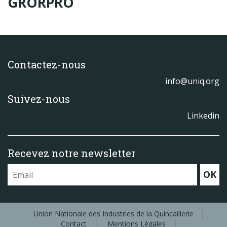
GRORPRO
Produits
Labels & normes
Partenaires
Contactez-nous
Publications
info@uniq.org
Actualités
Suivez-nous
Linkedin
Recevez notre newsletter
OK
Union Nationale des Industries de la Quincaillerie
Contact
Mentions Légales