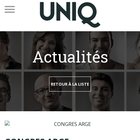
Actualités
Recevez notre newsletter
Vos contacts
RETOUR À LA LISTE
Espace adhérents
Linkedin
EN
Qui sommes-nous
Adhérents