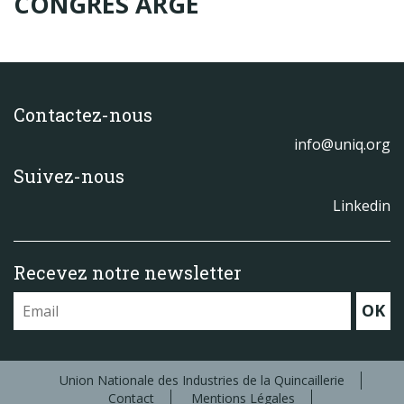
CONGRES ARGE
Produits
Labels & normes
Partenaires
Contactez-nous
Publications
info@uniq.org
Actualités
Suivez-nous
Linkedin
Recevez notre newsletter
OK
Union Nationale des Industries de la Quincaillerie
Contact
Mentions Légales