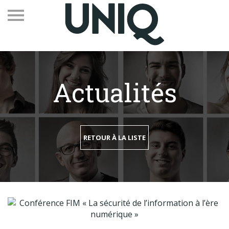
Actualités
Recevez notre newsletter
Vos contacts
RETOUR À LA LISTE
Espace adhérents
Linkedin
EN
Qui sommes-nous
Adhérents