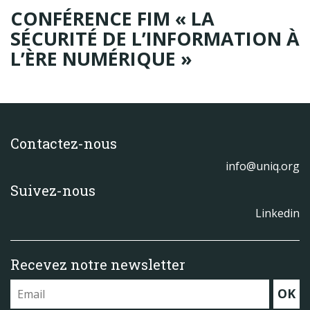
Produits
CONFÉRENCE FIM « LA
Labels & normes
SÉCURITÉ DE L’INFORMATION À
L’ÈRE NUMÉRIQUE »
Partenaires
Publications
Actualités
Contactez-nous
info@uniq.org
Suivez-nous
Linkedin
Recevez notre newsletter
OK