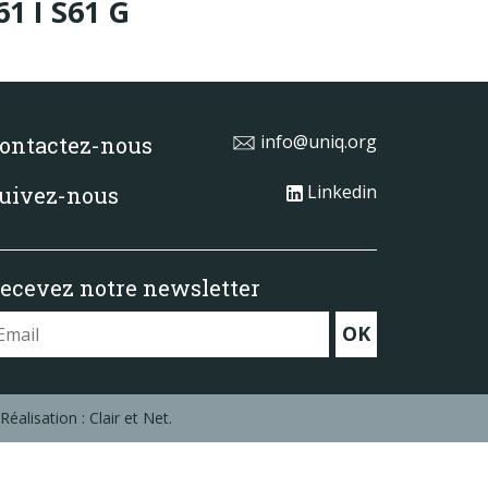
 I S61 G
info@uniq.org
ontactez-nous
Linkedin
uivez-nous
ecevez notre newsletter
OK
Réalisation : Clair et Net.