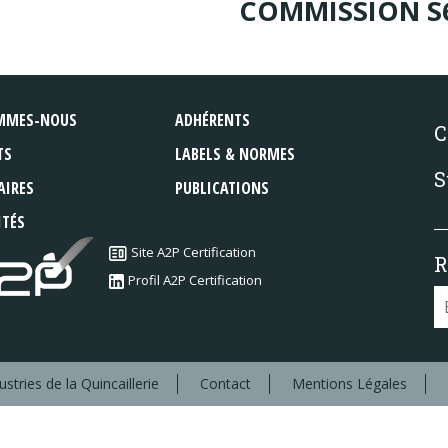
COMMISSION S61
MMES-NOUS
ADHÉRENTS
C
TS
LABELS & NORMES
S
AIRES
PUBLICATIONS
ITÉS
Site A2P Certification
R
Profil A2P Certification
stries de la Quincaillerie
Contact
Mentions Légales