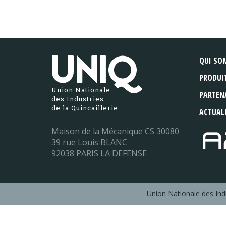
QUI SO
PRODUI
Union Nationale
PARTEN
des Industries
de la Quincaillerie
ACTUAL
Maison de la Mécanique CS 30080
39 rue Louis BLANC
92038 PARIS LA DEFENSE
Union Nationale des Indu