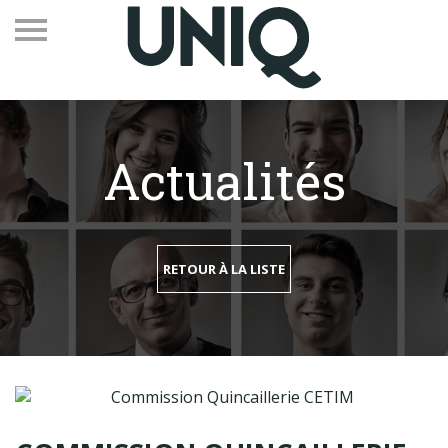
Actualités
Recevez notre newsletter
Vos contacts
RETOUR À LA LISTE
Espace adhérents
Linkedin
EN
Qui sommes-nous
Adhérents