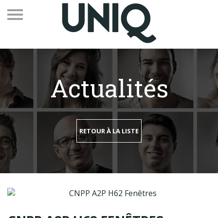
Actualités
Recevez notre newsletter
Vos contacts
RETOUR À LA LISTE
Espace adhérents
Linkedin
EN
Qui sommes-nous
Adhérents