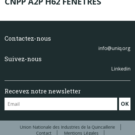
CNPP A2P H62 FENÊTRES
Produits
Labels & normes
Partenaires
Contactez-nous
Publications
info@uniq.org
Actualités
Suivez-nous
Linkedin
Recevez notre newsletter
OK
Union Nationale des Industries de la Quincaillerie
Contact
Mentions Légales