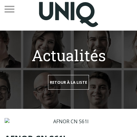
Actualités
Recevez notre newsletter
Vos contacts
RETOUR À LA LISTE
Espace adhérents
Linkedin
EN
Qui sommes-nous
Adhérents