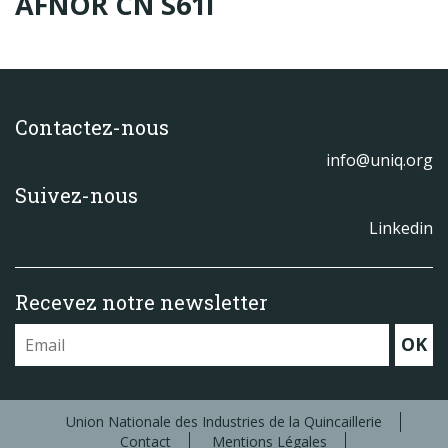
AFNOR CN S61I
Produits
Labels & normes
Partenaires
Contactez-nous
Publications
info@uniq.org
Actualités
Suivez-nous
Linkedin
Recevez notre newsletter
OK
Union Nationale des Industries de la Quincaillerie
Contact
Mentions Légales