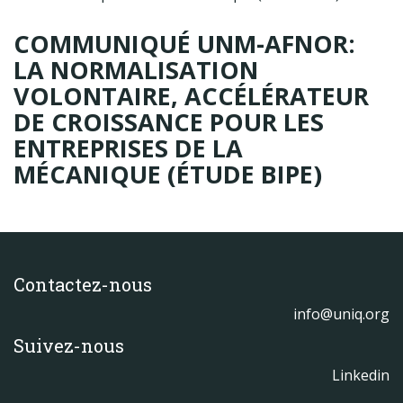
Produits
COMMUNIQUÉ UNM-AFNOR:
Labels & normes
LA NORMALISATION
Partenaires
VOLONTAIRE, ACCÉLÉRATEUR
Publications
DE CROISSANCE POUR LES
ENTREPRISES DE LA
Actualités
MÉCANIQUE (ÉTUDE BIPE)
Contactez-nous
info@uniq.org
Suivez-nous
Linkedin