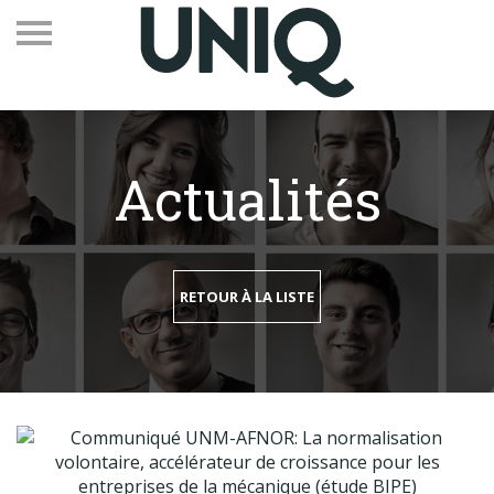
Actualités
Recevez notre newsletter
Vos contacts
RETOUR À LA LISTE
Espace adhérents
Linkedin
EN
Qui sommes-nous
Adhérents