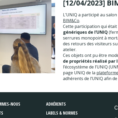
[12/04/2023] B
L’UNIQ a participé au salon 
BIM&Co
.
Cette participation qui éta
génériques de l’UNIQ
(ferm
serrures monopoint à morta
des retours des visiteurs su
atelier.
Ces objets ont pu être mod
de propriétés réalisé par 
l’écosystème de l’UNIQ (UNM
page UNIQ de la
plateform
adhérents de l’UNIQ afin de 
MMES-NOUS
ADHÉRENTS
C
TS
LABELS & NORMES